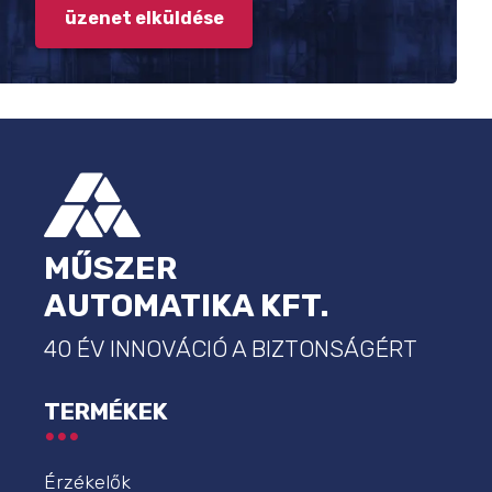
LÁBLÉC
MŰSZER
AUTOMATIKA KFT.
40 ÉV INNOVÁCIÓ A BIZTONSÁGÉRT
TERMÉKEK
Érzékelők