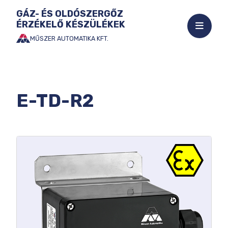
GÁZ- ÉS OLDÓSZERGŐZ
ÉRZÉKELŐ KÉSZÜLÉKEK
Mobil
menü
MŰSZER AUTOMATIKA KFT.
Ugrás
megnyi
a
tartalomhoz
E-TD-R2