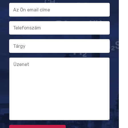
E-
mail
cím
Telefonszám
Tárgy
Üzenet