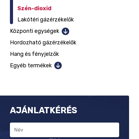
Szén-dioxid
Lakótéri gázérzékelők
Központi egységek
Hordozható gázérzékelők
Központok 1-2 mérőhelyig
Hang és fényjelzők
Központok 12 mérőhelyig
Központok 128 mérőhelyig
Egyéb termékek
Szünetmentes tápellátás
Kommunikáció
Érzékelő kiegészítők
AJÁNLATKÉRÉS
Név