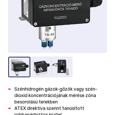
Szénhidrogén gázok-gőzök vagy szén-
dioxid koncentrációjának mérése zóna
besorolású terekben
ATEX direktíva szerint tanúsított
robbanásbiztos kivitel