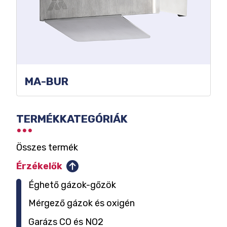
MA-BUR
KATEGÓRIA
TERMÉKKATEGÓRIÁK
SZŰRŐK
Összes termék
Érzékelők
Éghető gázok-gőzök
Mérgező gázok és oxigén
Garázs CO és NO2