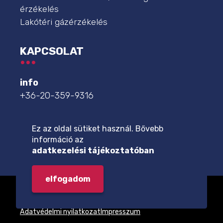
érzékelés
Lakótéri gázérzékelés
KAPCSOLAT
info
+36-20-359-9316
szakszerviz
+36-20-359-9332
Ez az oldal sütiket használ. Bővebb
információ az
további elérhetőségek
adatkezelési tájékoztatóban
elfogadom
© 2026 - Minden jog fenntartva Műszer Automatika Kft.
Adatvédelmi nyilatkozat
Impresszum