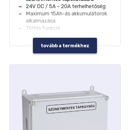
24V DC / 5A – 20A terhelhetőség
Maximum 15Ah-ás akkumulátorok
alkalmazása
Töltés funkció
Túláram- és túlfeszültség védelem
Akkumulátor mély-kisülés elleni
tovább a termékhez
védelme