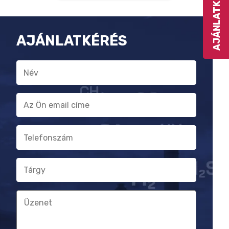
AJÁNLATKÉRÉS
AJÁNLATKÉRÉS
Név
E-
mail
cím
Telefonszám
Tárgy
Üzenet