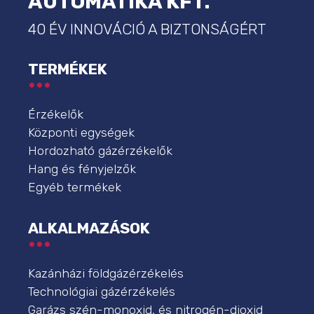
AUTOMATIKA KFT.
40 ÉV INNOVÁCIÓ A BIZTONSÁGÉRT
TERMÉKEK
Érzékelők
Központi egységek
Hordozható gázérzékelők
Hang és fényjelzők
Egyéb termékek
ALKALMAZÁSOK
Kazánházi földgázérzékelés
Technológiai gázérzékelés
Garázs szén-monoxid, és nitrogén-dioxid