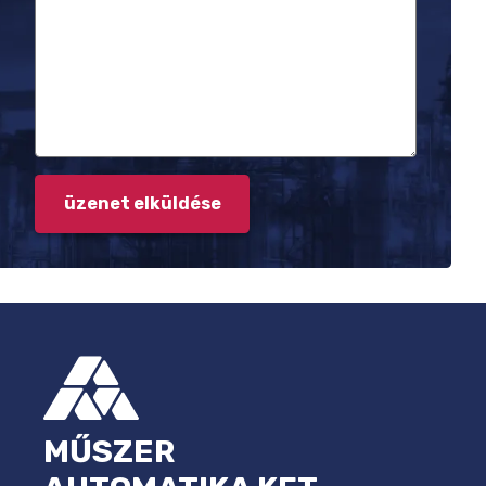
LÁBLÉC
MŰSZER