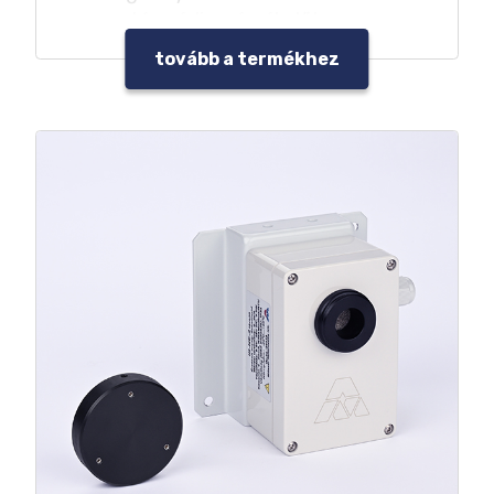
esetén védi az érzékelőt
tovább a termékhez