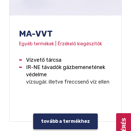
MA-VVT
Egyéb termékek | Érzékelő kiegészítők
Vízvető tárcsa
IR-NE távadók gázbemenetének
védelme
vízsugár, illetve freccsenő víz ellen
tovább a termékhez