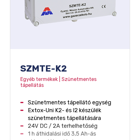
SZMTE-K2
Egyéb termékek | Szünetmentes
tápellátás
Szünetmentes tápellátó egység
Extox-Uni K2- és I2 készülék
szünetmentes tápellátására
24V DC / 2A terhelhetőség
1 h áthidalási idő 3,5 Ah-ás