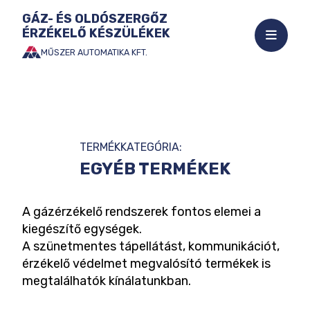
GÁZ- ÉS OLDÓSZERGŐZ
ÉRZÉKELŐ KÉSZÜLÉKEK
Mobil
menü
MŰSZER AUTOMATIKA KFT.
Ugrás
megnyi
a
tartalomhoz
TERMÉKKATEGÓRIA:
EGYÉB TERMÉKEK
A gázérzékelő rendszerek fontos elemei a
kiegészítő egységek.
A szünetmentes tápellátást, kommunikációt,
érzékelő védelmet megvalósító termékek is
megtalálhatók kínálatunkban.