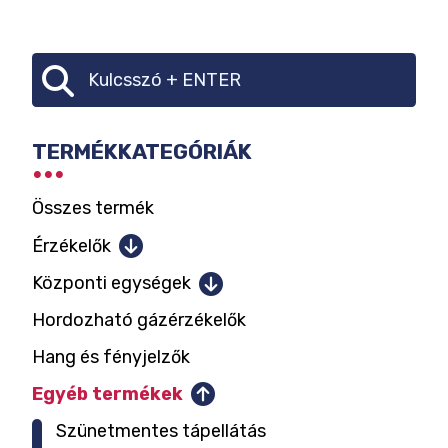
KATEGÓRIA
Keresés
SZŰRŐK
TERMÉKKATEGÓRIÁK
Összes termék
Érzékelők
Éghető gázok-gőzök
Központi egységek
Mérgező gázok és oxigén
Hordozható gázérzékelők
Központok 1-2 mérőhelyig
Garázs CO és NO2
Hang és fényjelzők
Központok 12 mérőhelyig
Szén-dioxid
Központok 128 mérőhelyig
Egyéb termékek
Lakótéri gázérzékelők
Szünetmentes tápellátás