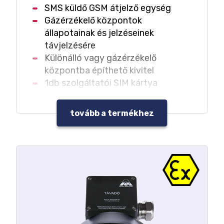
SMS küldő GSM átjelző egység
Gázérzékelő központok
állapotainak és jelzéseinek
távjelzésére
Különálló vagy gázérzékelő
központba építhető kivitel
1db szolgáltatói SIM kártya
fogadása
Üzenetküldés maximum 8db
tovább a termékhez
telefonszámra
Hívással vagy SMS-sel vezérelhető
2db relé kimenet