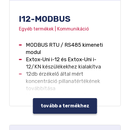
I12-MODBUS
Egyéb termékek | Kommunikáció
MODBUS RTU / RS485 kimeneti
modul
Extox-Uni i-12 és Extox-Uni i-
12/KN készülékekhez kialakítva
12db érzékelő által mért
koncentráció pillanatértékének
továbbítása
Maximum 4db átjelzési funkció, a
jelzési szintek és önhiba állapotok
tovább a termékhez
átjelzése
Több központi egység MODBUS
moduljának felfűzési lehetősége