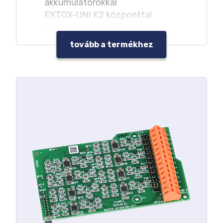
akkumulátorokkal
EXTOX-UNI K2 központtal
Töltés funkció
Túláram- és túlfeszültség védelem
tovább a termékhez
Akkumulátor mély-kisülés elleni
védelme