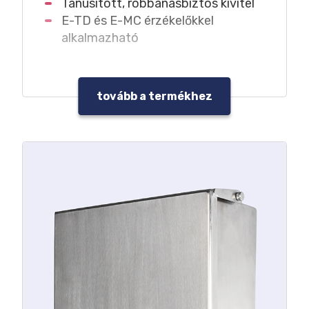
Tanúsított, robbanásbiztos kivitel
E-TD és E-MC érzékelőkkel
alkalmazható
tovább a termékhez