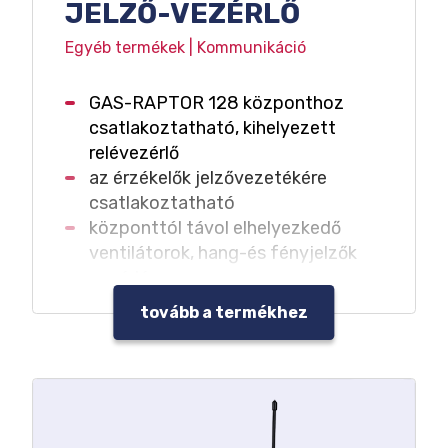
JELZŐ-VEZÉRLŐ
Egyéb termékek | Kommunikáció
GAS-RAPTOR 128 központhoz
csatlakoztatható, kihelyezett
relévezérlő
az érzékelők jelzővezetékére
csatlakoztatható
központtól távol elhelyezkedő
ventilátorok, hang-és fényjelzők
vezérlése
távnyugtázás funkció
tovább a termékhez