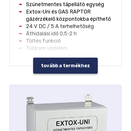
Szünetmentes tápellátó egység
Extox-Uni és GAS RAPTOR
gázérzékelő központokba építhető
24 V DC / 5 A terhelhetőség
Áthidalási idő 0,5-2 h
Töltés funkció
Túláram védelem
Akkumulátor mély-kisülés elleni
védelme
tovább a termékhez