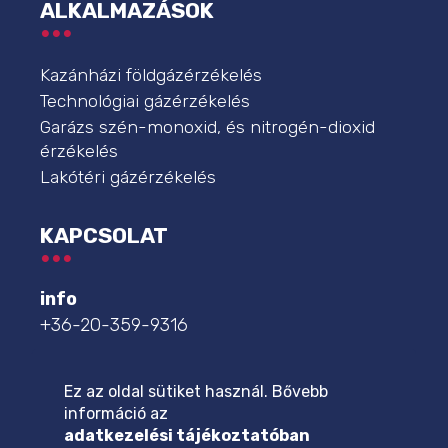
ALKALMAZÁSOK
Kazánházi földgázérzékelés
Technológiai gázérzékelés
Garázs szén-monoxid, és nitrogén-dioxid
érzékelés
Lakótéri gázérzékelés
KAPCSOLAT
info
+36-20-359-9316
szakszerviz
+36-20-359-9332
Ez az oldal sütiket használ. Bővebb
információ az
további elérhetőségek
adatkezelési tájékoztatóban