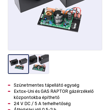
Szünetmentes tápellátó egység
Extox-Uni és GAS RAPTOR gázérzékelő
központokba építhető
24 V DC / 5 A terhelhetőség
Áthidalási idő 0,5-2 h