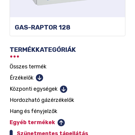
GAS-RAPTOR 128
KATEGÓRIA
TERMÉKKATEGÓRIÁK
SZŰRŐK
Összes termék
Érzékelők
Éghető gázok-gőzök
Központi egységek
Mérgező gázok és oxigén
Hordozható gázérzékelők
Központok 1-2 mérőhelyig
Garázs CO és NO2
Hang és fényjelzők
Központok 12 mérőhelyig
Szén-dioxid
Központok 128 mérőhelyig
Egyéb termékek
Lakótéri gázérzékelők
Szünetmentes tápellátás