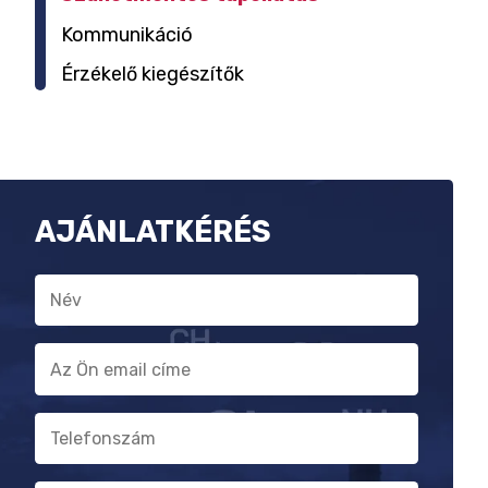
Kommunikáció
Érzékelő kiegészítők
AJÁNLATKÉRÉS
Név
E-
mail
cím
Telefonszám