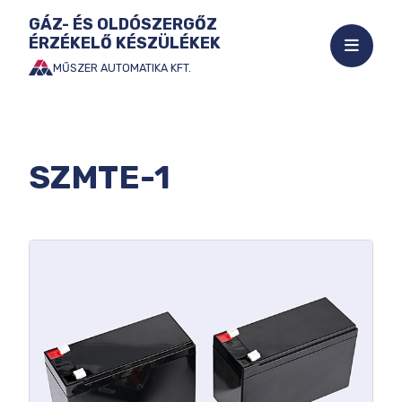
GÁZ- ÉS OLDÓSZERGŐZ
ÉRZÉKELŐ KÉSZÜLÉKEK
Mobil
menü
MŰSZER AUTOMATIKA KFT.
Ugrás
megnyi
a
tartalomhoz
SZMTE-1