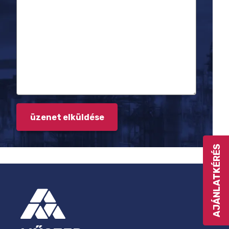
AJÁNLATKÉRÉS
LÁBLÉC