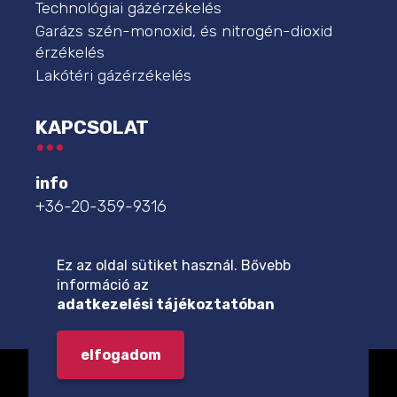
Technológiai gázérzékelés
Garázs szén-monoxid, és nitrogén-dioxid
érzékelés
Lakótéri gázérzékelés
KAPCSOLAT
info
+36-20-359-9316
szakszerviz
+36-20-359-9332
Ez az oldal sütiket használ. Bővebb
információ az
további elérhetőségek
adatkezelési tájékoztatóban
elfogadom
© 2026 - Minden jog fenntartva Műszer Automatika Kft.