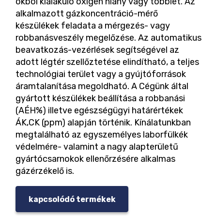
okból kialakuló oxigén hiány vagy többlet. Az
alkalmazott gázkoncentráció-mérő
készülékek feladata a mérgezés- vagy
robbanásveszély megelőzése. Az automatikus
beavatkozás-vezérlések segítségével az
adott légtér szellőztetése elindítható, a teljes
technológiai terület vagy a gyújtóforrások
áramtalanítása megoldható. A Cégünk által
gyártott készülékek beállítása a robbanási
(AÉH%) illetve egészségügyi határértékek
ÁK,CK (ppm) alapján történik. Kínálatunkban
megtalálható az egyszemélyes laborfülkék
védelmére- valamint a nagy alapterületű
gyártócsarnokok ellenőrzésére alkalmas
gázérzékelő is.
kapcsolódó termékek