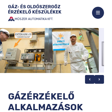
GÁZ- ÉS OLDÓSZERGŐZ
ÉRZÉKELŐ KÉSZÜLÉKEK
Mobil
menü
MŰSZER AUTOMATIKA KFT.
Ugrás
megnyi
a
tartalomhoz
‹
›
GÁZÉRZÉKELŐ
ALKALMAZÁSOK