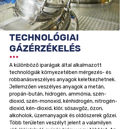
TECHNOLÓGIAI
GÁZÉRZÉKELÉS
A különböző iparágak által alkalmazott
technológiák környezetében mérgezés- és
robbanásveszélyes anyagok keletkezhetnek.
Jellemzően veszélyes anyagok a metán,
propán-bután, hidrogén, ammónia, szén-
dioxid, szén-monoxid, kénhidrogén, nitrogén-
dioxid, kén-dioxid, klór, sósavgőz, ózon,
alkoholok, üzemanyagok és oldószerek gőzei.
Több területen veszélyt jelent a valamilyen