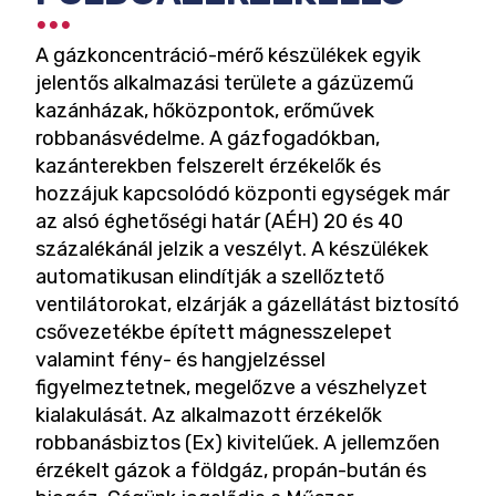
A gázkoncentráció-mérő készülékek egyik
jelentős alkalmazási területe a gázüzemű
kazánházak, hőközpontok, erőművek
robbanásvédelme. A gázfogadókban,
kazánterekben felszerelt érzékelők és
hozzájuk kapcsolódó központi egységek már
az alsó éghetőségi határ (AÉH) 20 és 40
százalékánál jelzik a veszélyt. A készülékek
automatikusan elindítják a szellőztető
ventilátorokat, elzárják a gázellátást biztosító
csővezetékbe épített mágnesszelepet
valamint fény- és hangjelzéssel
figyelmeztetnek, megelőzve a vészhelyzet
kialakulását. Az alkalmazott érzékelők
robbanásbiztos (Ex) kivitelűek. A jellemzően
érzékelt gázok a földgáz, propán-bután és