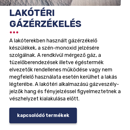
LAKÓTÉRI
GÁZÉRZÉKELÉS
A lakóterekben használt gázérzékelő
készülékek, a szén-monoxid jelzésére
szolgálnak. A rendkívül mérgező gáz, a
tüzelőberendezések illetve égéstermék
elvezetők rendellenes működése vagy nem
megfelelő használata esetén kerülhet a lakás
légterébe. A lakótéri alkalmazású gázveszély-
jelzők hang és fényjelzéssel figyelmeztetnek a
vészhelyzet kialakulása előtt.
kapcsolódó termékek