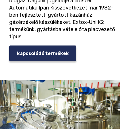
biogáz. Cégünk jogelődje a Műszer
Automatika Ipari Kisszövetkezet már 1982-
ben fejlesztett, gyártott kazánházi
gázérzékelő készülékeket. Extox-Uni K2
termékünk, gyártásba vétele óta piacvezető
típus.
kapcsolódó termékek