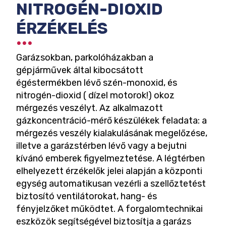
NITROGÉN-DIOXID
ÉRZÉKELÉS
Garázsokban, parkolóházakban a
gépjárművek által kibocsátott
égéstermékben lévő szén-monoxid, és
nitrogén-dioxid ( dízel motorok!) okoz
mérgezés veszélyt. Az alkalmazott
gázkoncentráció-mérő készülékek feladata: a
mérgezés veszély kialakulásának megelőzése,
illetve a garázstérben lévő vagy a bejutni
kívánó emberek figyelmeztetése. A légtérben
elhelyezett érzékelők jelei alapján a központi
egység automatikusan vezérli a szellőztetést
biztosító ventilátorokat, hang- és
fényjelzőket működtet. A forgalomtechnikai
eszközök segítségével biztosítja a garázs