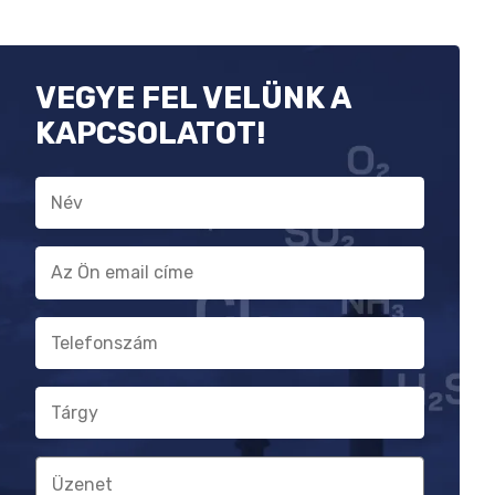
VEGYE FEL VELÜNK A
KAPCSOLATOT!
Név
E-
mail
cím
Telefonszám
Tárgy
Üzenet