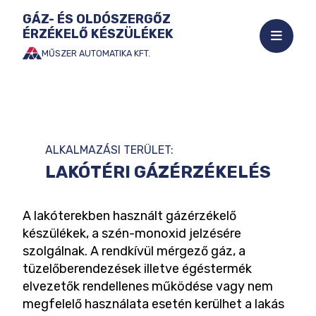
GÁZ- ÉS OLDÓSZERGŐZ
ÉRZÉKELŐ KÉSZÜLÉKEK
Mobil
menü
MŰSZER AUTOMATIKA KFT.
Ugrás
megnyi
a
tartalomhoz
ALKALMAZÁSI TERÜLET:
LAKÓTÉRI GÁZÉRZÉKELÉS
A lakóterekben használt gázérzékelő
készülékek, a szén-monoxid jelzésére
szolgálnak. A rendkívül mérgező gáz, a
tüzelőberendezések illetve égéstermék
elvezetők rendellenes működése vagy nem
megfelelő használata esetén kerülhet a lakás