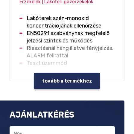
Érzékelők | Lakótéri gázérzékelők
Lakóterek szén-monoxid
koncentrációjának ellenőrzése
EN50291 szabványnak megfelelő
jelzési szintek és működés
Riasztásnál hang illetve fényjelzés,
ALARM felirattal
Teszt üzemmód
Fürdőszobában is telepíthető
Beépített, a teljes működési
tovább a termékhez
élettartamot kiszolgáló elem
Megbízható elektrokémiai érzékelő
Működési élettartam végének
jelzése
AJÁNLATKÉRÉS
10 év működési élettartam
Név