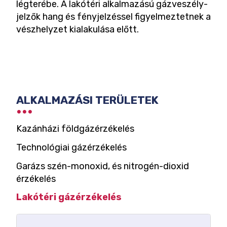
légterébe. A lakótéri alkalmazású gázveszély-
jelzők hang és fényjelzéssel figyelmeztetnek a
vészhelyzet kialakulása előtt.
ALKALMAZÁSI
ALKALMAZÁSI TERÜLETEK
TERÜLET
VÁLASZTÓ
Kazánházi földgázérzékelés
Technológiai gázérzékelés
Garázs szén-monoxid, és nitrogén-dioxid
érzékelés
Lakótéri gázérzékelés