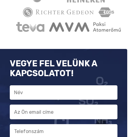
VEGYE FEL VELÜNK A
KAPCSOLATOT!
Név
E-
mail
cím
Telefonszám