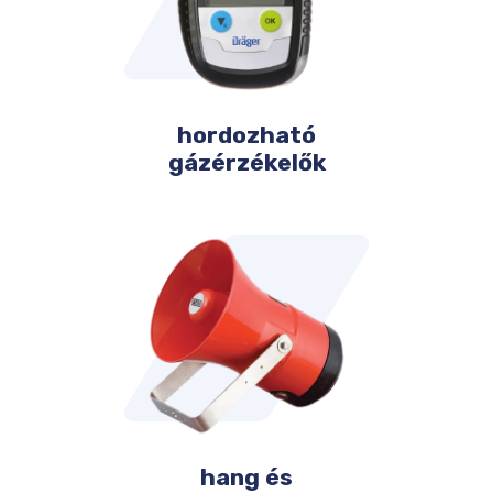
hordozható
gázérzékelők
hang és