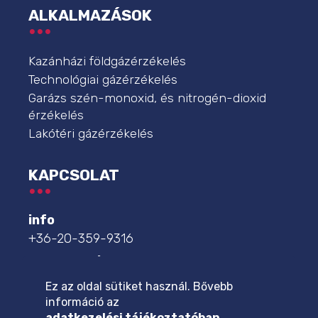
ALKALMAZÁSOK
Kazánházi földgázérzékelés
Technológiai gázérzékelés
Garázs szén-monoxid, és nitrogén-dioxid
érzékelés
Lakótéri gázérzékelés
KAPCSOLAT
info
+36-20-359-9316
szakszerviz
+36-20-359-9332
Ez az oldal sütiket használ. Bővebb
információ az
további elérhetőségek
adatkezelési tájékoztatóban