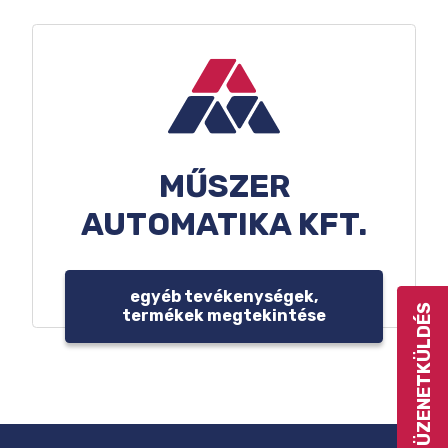
MŰSZER
AUTOMATIKA KFT.
egyéb tevékenységek,
ÜZENETKÜLDÉS
termékek megtekintése
LÁBLÉC