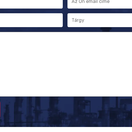
mail
cím
Tárgy