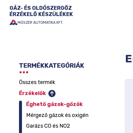
GÁZ- ÉS OLDÓSZERGŐZ
ÉRZÉKELŐ KÉSZÜLÉKEK
MŰSZER AUTOMATIKA KFT.
Ugrás
a
tartalomhoz
KATEGÓRIA
E
TERMÉKKATEGÓRIÁK
SZŰRŐK
Összes termék
Érzékelők
Éghető gázok-gőzök
Mérgező gázok és oxigén
Garázs CO és NO2