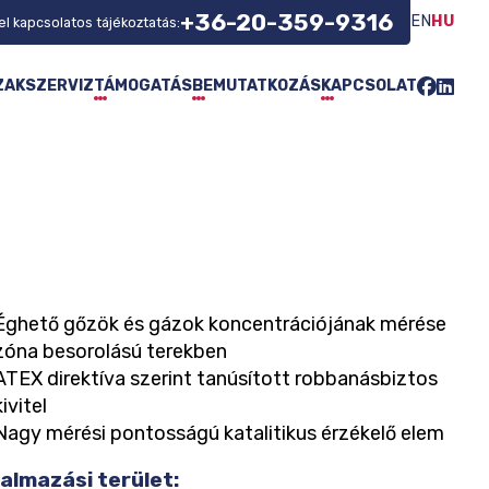
+36-20-359-9316
EN
HU
l kapcsolatos tájékoztatás:
Facebo
Linke
ZAKSZERVIZ
TÁMOGATÁS
BEMUTATKOZÁS
KAPCSOLAT
Éghető gőzök és gázok koncentrációjának mérése
zóna besorolású terekben
ATEX direktíva szerint tanúsított robbanásbiztos
kivitel
Nagy mérési pontosságú katalitikus érzékelő elem
almazási terület: