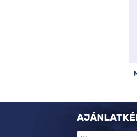
AJÁNLATKÉ
Név