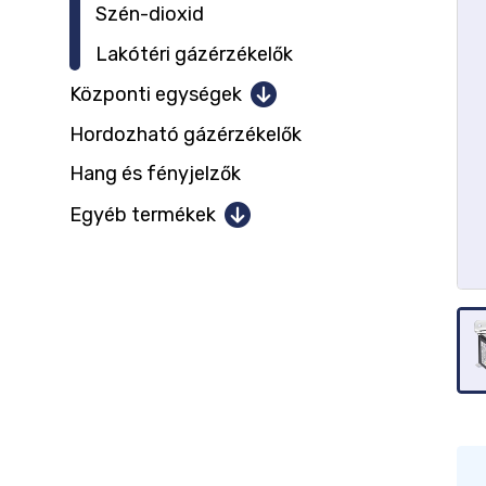
Szén-dioxid
Lakótéri gázérzékelők
Központi egységek
Hordozható gázérzékelők
Központok 1-2 mérőhelyig
Hang és fényjelzők
Központok 12 mérőhelyig
Központok 128 mérőhelyig
Egyéb termékek
Szünetmentes tápellátás
Kommunikáció
Érzékelő kiegészítők