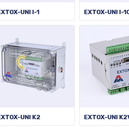
E-TD-xx_M érzékelő ATEX tanúsítvány kiegészítés
E-TD-xx_M megfelelőségi nyilatkozat
EXTOX-UNI I-1
EXTOX-UNI I-1
EXTOX-UNI K2
EXTOX-UNI K2