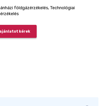
ánházi földgázérzékelés, Technológiai
érzékelés
ajánlatot kérek