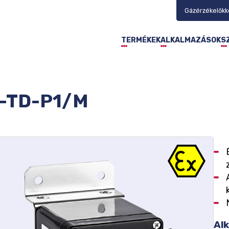
Gázérzékelőkke
TERMÉKEK
ALKALMAZÁSOK
S
-TD-P1/M
Alk