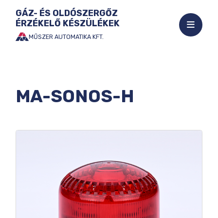
GÁZ- ÉS OLDÓSZERGŐZ
ÉRZÉKELŐ KÉSZÜLÉKEK
Mobil
menü
MŰSZER AUTOMATIKA KFT.
Ugrás
megnyi
a
tartalomhoz
MA-SONOS-H