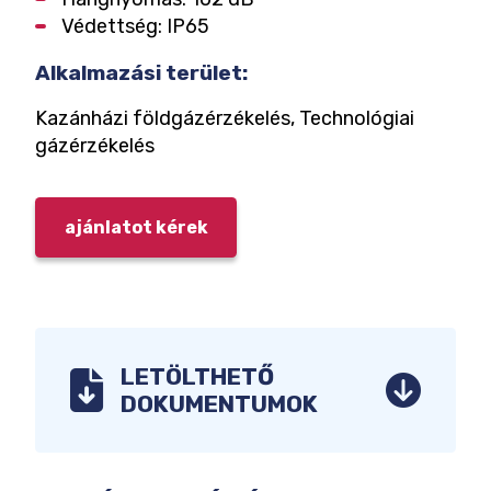
Védettség: IP65
Alkalmazási terület:
Kazánházi földgázérzékelés, Technológiai
gázérzékelés
ajánlatot kérek
LETÖLTHETŐ
DOKUMENTUMOK
KATEGÓRIA