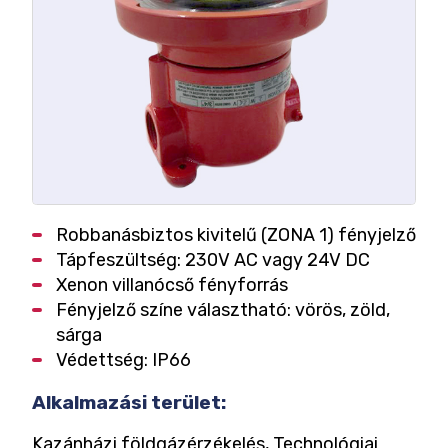
Robbanásbiztos kivitelű (ZONA 1) fényjelző
Tápfeszültség: 230V AC vagy 24V DC
Xenon villanócső fényforrás
Fényjelző színe választható: vörös, zöld,
sárga
Védettség: IP66
Alkalmazási terület:
Kazánházi földgázérzékelés, Technológiai