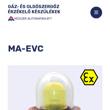
GÁZ- ÉS OLDÓSZERGŐZ
ÉRZÉKELŐ KÉSZÜLÉKEK
Mobil
menü
MŰSZER AUTOMATIKA KFT.
Ugrás
megnyi
a
tartalomhoz
MA-EVC