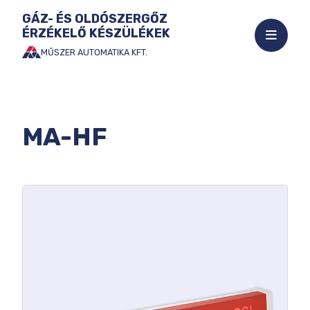
GÁZ- ÉS OLDÓSZERGŐZ
ÉRZÉKELŐ KÉSZÜLÉKEK
Mobil
menü
MŰSZER AUTOMATIKA KFT.
Ugrás
megnyi
a
tartalomhoz
MA-HF