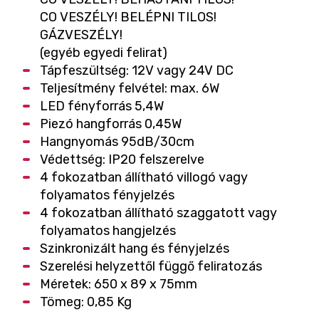
CO VESZÉLY! BELÉPNI TILOS!
GÁZVESZÉLY!
(egyéb egyedi felirat)
Tápfeszültség: 12V vagy 24V DC
Teljesítmény felvétel: max. 6W
LED fényforrás 5,4W
Piezó hangforrás 0,45W
Hangnyomás 95dB/30cm
Védettség: IP20 felszerelve
4 fokozatban állítható villogó vagy
folyamatos fényjelzés
4 fokozatban állítható szaggatott vagy
folyamatos hangjelzés
Szinkronizált hang és fényjelzés
Szerelési helyzettől függő feliratozás
Méretek: 650 x 89 x 75mm
Tömeg: 0,85 Kg