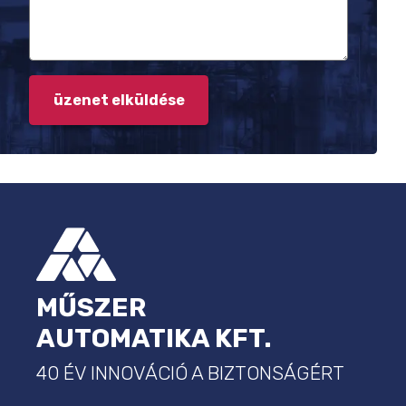
LÁBLÉC
MŰSZER
AUTOMATIKA KFT.
40 ÉV INNOVÁCIÓ A BIZTONSÁGÉRT