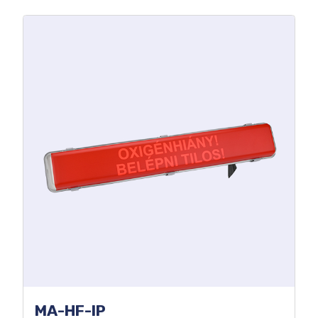
Felhasználói kézikönyvek
MA-HF hang- és fényjelző
felhasználói kézikönyv
MA-HF-IP