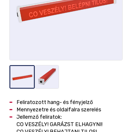
Feliratozott hang- és fényjelző
Mennyezetre és oldalfalra szerelés
Jellemző feliratok:
CO VESZÉLY! GARÁZST ELHAGYNI!
CO VESZÉLY! BEHAJTANI TILOS!