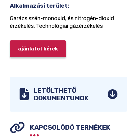
Alkalmazási terület:
Garázs szén-monoxid, és nitrogén-dioxid
érzékelés, Technológiai gázérzékelés
ajánlatot kérek
LETÖLTHETŐ
DOKUMENTUMOK
Műszaki adatlapok
KAPCSOLÓDÓ TERMÉKEK
MA-HF feliratozott hang- és
fényjelző műszaki adatlap